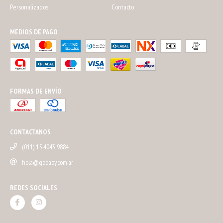
Personalizados
Contacto
MEDIOS DE PAGO
FORMAS DE ENVÍO
CONTACTANOS
(011) 15 4043 9884
hola@gobaby.com.ar
REDES SOCIALES