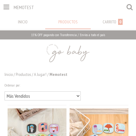
MEMOTEST
INICIO
PRODUCTOS
CARRITO
0
15% OFF pagando con Transferencia / Envíos a todo el país
Inicio
/
Productos
/
A Jugar!
/
Memotest
Ordenar por: