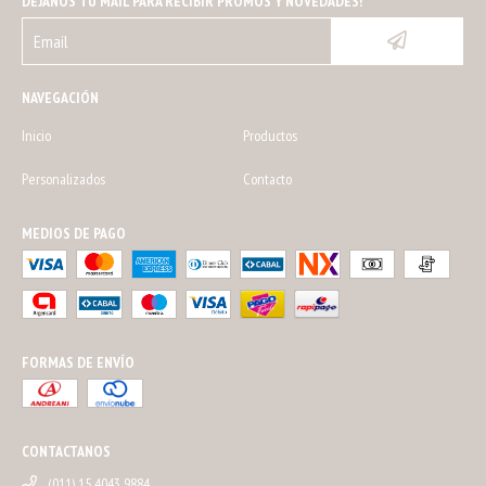
DEJANOS TU MAIL PARA RECIBIR PROMOS Y NOVEDADES!
NAVEGACIÓN
Inicio
Productos
Personalizados
Contacto
MEDIOS DE PAGO
FORMAS DE ENVÍO
CONTACTANOS
(011) 15 4043 9884