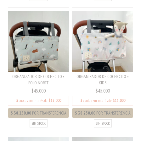
ORGANIZADOR DE COCHECITO •
ORGANIZADOR DE COCHECITO •
POLO NORTE
KIDS
$45.000
$45.000
3
cuotas sin interés de
$15.000
3
cuotas sin interés de
$15.000
SIN STOCK
SIN STOCK