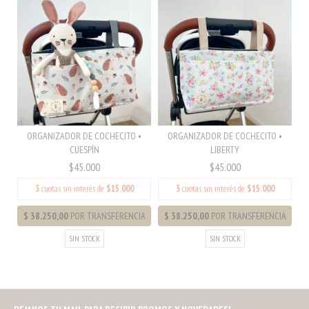
ORGANIZADOR DE COCHECITO •
ORGANIZADOR DE COCHECITO •
CUESPÍN
LIBERTY
$45.000
$45.000
3
cuotas sin interés de
$15.000
3
cuotas sin interés de
$15.000
SIN STOCK
SIN STOCK