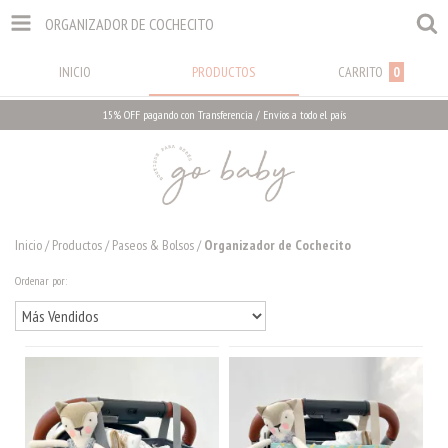
ORGANIZADOR DE COCHECITO
INICIO
PRODUCTOS
CARRITO
0
15% OFF pagando con Transferencia / Envíos a todo el país
Inicio
/
Productos
/
Paseos & Bolsos
/
Organizador de Cochecito
Ordenar por: