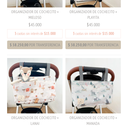
ORGANIZADOR DE COCHECITO •
ORGANIZADOR DE COCHECITO •
MIELOSO
PLAYITA
$45.000
$45.000
3
cuotas sin interés de
$15.000
3
cuotas sin interés de
$15.000
ORGANIZADOR DE COCHECITO •
ORGANIZADOR DE COCHECITO •
LANAI
MANADA