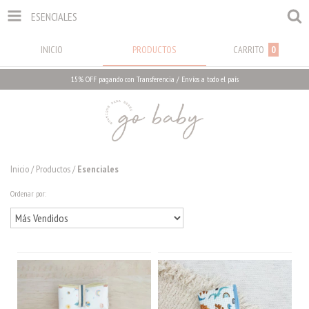
ESENCIALES
INICIO
PRODUCTOS
CARRITO
0
15% OFF pagando con Transferencia / Envíos a todo el país
Inicio
/
Productos
/
Esenciales
Ordenar por: