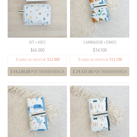
KIT • KIDS
CAMBIADOR • DINOS
$66.000
$34.500
3
cuotas sin interés de
$22.000
3
cuotas sin interés de
$11.500