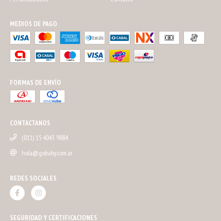
MEDIOS DE PAGO
FORMAS DE ENVÍO
CONTACTANOS
(011) 15 4043 9884
hola@gobaby.com.ar
REDES SOCIALES
SEGURIDAD Y CERTIFICACIONES