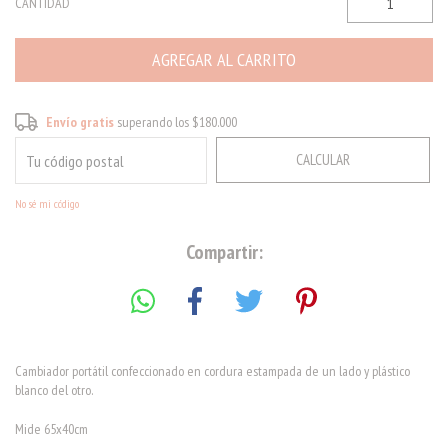
CANTIDAD
Envío gratis
$180.000
Envío gratis
superando los
$180.000
CALCULAR
CAMBIAR CP
Entregas para el CP:
No sé mi código
Compartir:
Cambiador portátil confeccionado en cordura estampada de un lado y plástico
blanco del otro.
Mide 65x40cm