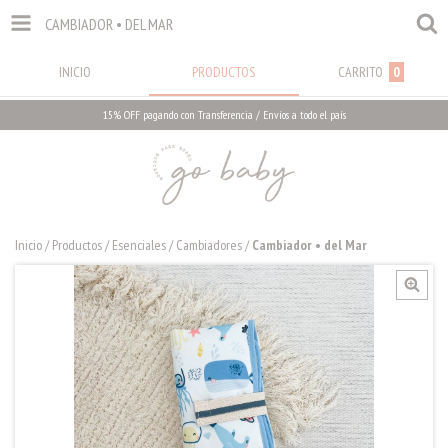
CAMBIADOR • DEL MAR
INICIO
PRODUCTOS
CARRITO
0
15% OFF pagando con Transferencia / Envíos a todo el país
Inicio
/
Productos
/
Esenciales
/
Cambiadores
/
Cambiador • del Mar